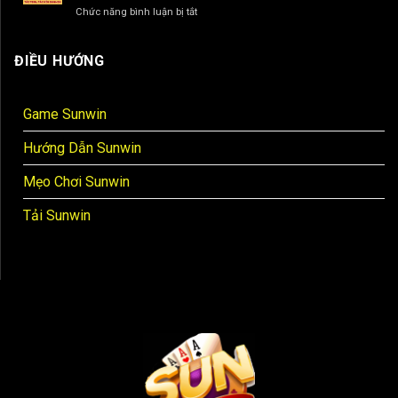
Giờ
ở
Chức năng bình luận bị tắt
Sự
Săn
Tải
Thật
Jackpot
Tool
Về
Đỉnh
Tài
ĐIỀU HƯỚNG
Phần
Cao
Xỉu
Mềm
Sunwin
Dự
Miễn
Đoán
Game Sunwin
Phí
Kết
–
Quả
Hướng Dẫn Sunwin
Khám
Phá
4
Mẹo Chơi Sunwin
Tính
Năng
Tải Sunwin
Hot