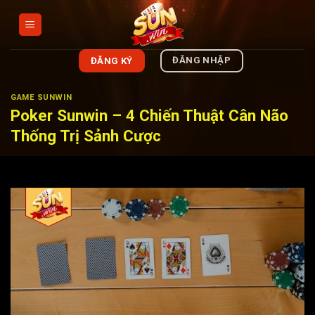
Bỏ
qua
nội
dung
ĐĂNG NHẬP
ĐĂNG KÝ
GAME SUNWIN
Poker Sunwin – 4 Chiến Thuật Cân Não
Thống Trị Sảnh Cược