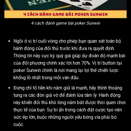
4 cách đánh game bài poker Sunwin
Ngồi ở vị trí cuối vòng cho phép bạn quan sát toàn bộ
hành động của đối thủ trước khi đưa ra quyết định.
Thông tin này cực kỳ quý giá giúp dự đoán độ mạnh bài
của đối phương chính xác tới hơn 70%. Vị trí button tại
poker Sunwin chính là nơi mang lại lợi thế chiến lược
khổng lồ nhất trong mỗi ván đấu.
Đừng chỉ tố tiền khi nắm giữ lá mạnh, hãy thỉnh thoảng
tung ra các đòn giả vờ để đánh lừa tâm lý. Hành động
này khiến đối thủ khó lòng nắm bắt được thói quen chơi
thực tế của bạn. Sự bí ẩn trong cách đặt cược tạo nên
sức ép lớn, buộc những người yếu bóng vía phải bỏ
cuộc.