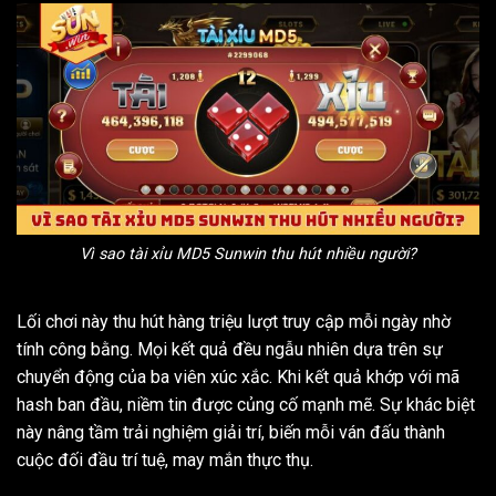
Vì sao tài xỉu MD5 Sunwin thu hút nhiều người?
Lối chơi này thu hút hàng triệu lượt truy cập mỗi ngày nhờ
tính công bằng. Mọi kết quả đều ngẫu nhiên dựa trên sự
chuyển động của ba viên xúc xắc. Khi kết quả khớp với mã
hash ban đầu, niềm tin được củng cố mạnh mẽ. Sự khác biệt
này nâng tầm trải nghiệm giải trí, biến mỗi ván đấu thành
cuộc đối đầu trí tuệ, may mắn thực thụ.