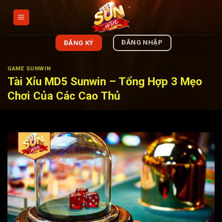
Bỏ
qua
nội
dung
ĐĂNG NHẬP
ĐĂNG KÝ
GAME SUNWIN
Tài Xỉu MD5 Sunwin – Tổng Hợp 3 Mẹo
Chơi Của Các Cao Thủ