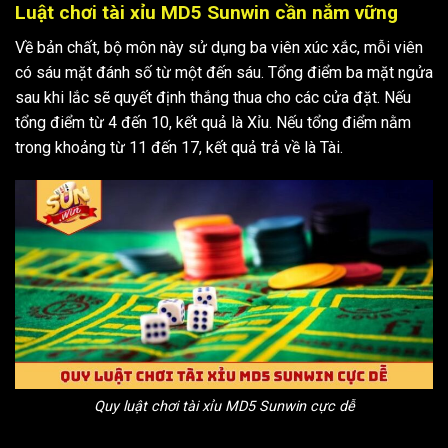
Luật chơi tài xỉu MD5 Sunwin cần nắm vững
Về bản chất, bộ môn này sử dụng ba viên xúc xắc, mỗi viên
có sáu mặt đánh số từ một đến sáu. Tổng điểm ba mặt ngửa
sau khi lắc sẽ quyết định thắng thua cho các cửa đặt. Nếu
tổng điểm từ 4 đến 10, kết quả là Xỉu. Nếu tổng điểm nằm
trong khoảng từ 11 đến 17, kết quả trả về là Tài.
Quy luật chơi tài xỉu MD5 Sunwin cực dễ